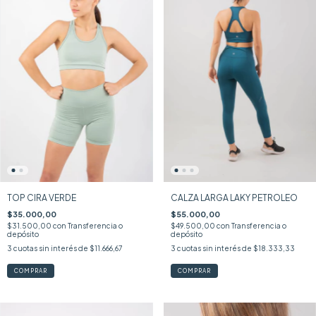
TOP CIRA VERDE
CALZA LARGA LAKY PETROLEO
$35.000,00
$55.000,00
$31.500,00
con
Transferencia o
$49.500,00
con
Transferencia o
depósito
depósito
3
cuotas sin interés de
$11.666,67
3
cuotas sin interés de
$18.333,33
COMPRAR
COMPRAR