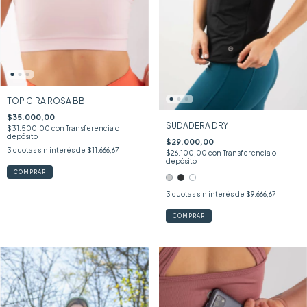
TOP CIRA ROSA BB
$35.000,00
SUDADERA DRY
$31.500,00
con
Transferencia o
depósito
$29.000,00
3
cuotas sin interés de
$11.666,67
$26.100,00
con
Transferencia o
depósito
COMPRAR
3
cuotas sin interés de
$9.666,67
COMPRAR