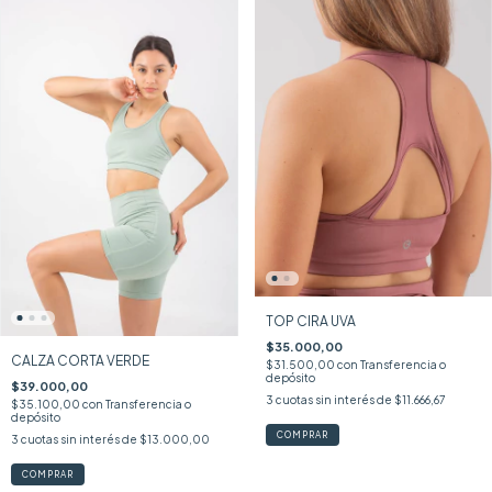
TOP CIRA UVA
$35.000,00
CALZA CORTA VERDE
$31.500,00
con
Transferencia o
depósito
$39.000,00
3
cuotas sin interés de
$11.666,67
$35.100,00
con
Transferencia o
depósito
COMPRAR
3
cuotas sin interés de
$13.000,00
COMPRAR