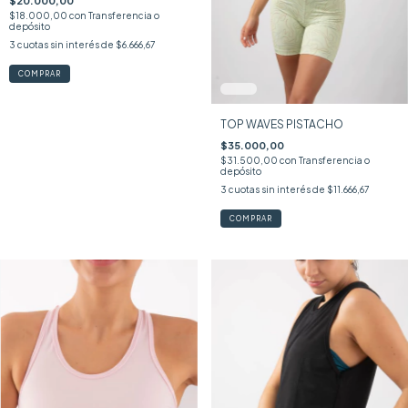
$20.000,00
$18.000,00
con
Transferencia o
depósito
3
cuotas sin interés de
$6.666,67
COMPRAR
TOP WAVES PISTACHO
$35.000,00
$31.500,00
con
Transferencia o
depósito
3
cuotas sin interés de
$11.666,67
COMPRAR