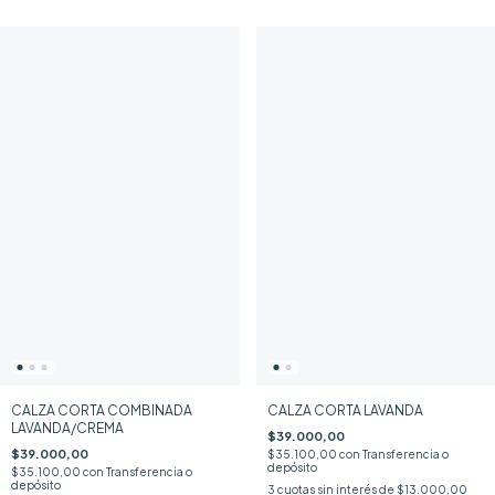
CALZA CORTA COMBINADA
CALZA CORTA LAVANDA
LAVANDA/CREMA
$39.000,00
$39.000,00
$35.100,00
con
Transferencia o
depósito
$35.100,00
con
Transferencia o
depósito
3
cuotas sin interés de
$13.000,00