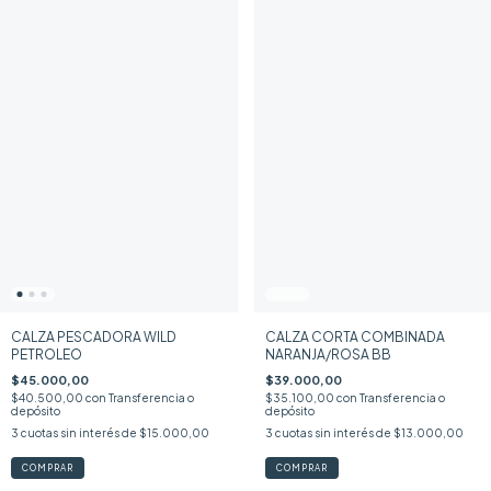
CALZA PESCADORA WILD
CALZA CORTA COMBINADA
PETROLEO
NARANJA/ROSA BB
$45.000,00
$39.000,00
$40.500,00
con
Transferencia o
$35.100,00
con
Transferencia o
depósito
depósito
3
cuotas sin interés de
$15.000,00
3
cuotas sin interés de
$13.000,00
COMPRAR
COMPRAR