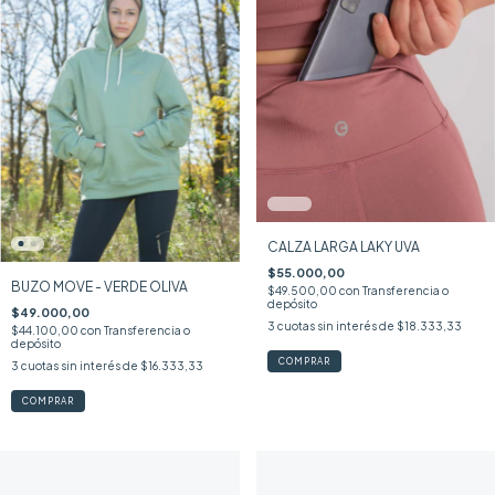
CALZA LARGA LAKY UVA
$55.000,00
BUZO MOVE - VERDE OLIVA
$49.500,00
con
Transferencia o
depósito
$49.000,00
3
cuotas sin interés de
$18.333,33
$44.100,00
con
Transferencia o
depósito
COMPRAR
3
cuotas sin interés de
$16.333,33
COMPRAR