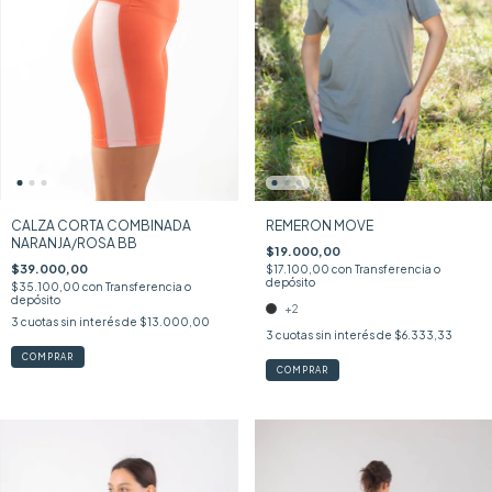
CALZA CORTA COMBINADA
REMERON MOVE
NARANJA/ROSA BB
$19.000,00
$39.000,00
$17.100,00
con
Transferencia o
depósito
$35.100,00
con
Transferencia o
depósito
+2
3
cuotas sin interés de
$13.000,00
3
cuotas sin interés de
$6.333,33
COMPRAR
COMPRAR