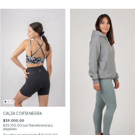
CALZA CORTA NEGRA
$39.000,00
$35.100,00
con
Transferencia o
depósito
3
cuotas sin interés de
$13.000,00