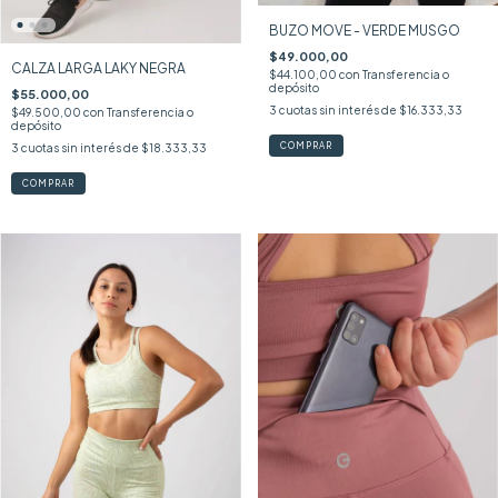
BUZO MOVE - VERDE MUSGO
$49.000,00
CALZA LARGA LAKY NEGRA
$44.100,00
con
Transferencia o
depósito
$55.000,00
3
cuotas sin interés de
$16.333,33
$49.500,00
con
Transferencia o
depósito
COMPRAR
3
cuotas sin interés de
$18.333,33
COMPRAR