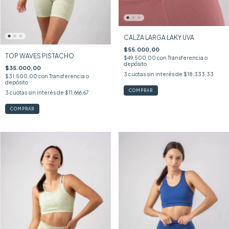
CALZA LARGA LAKY UVA
$55.000,00
TOP WAVES PISTACHO
$49.500,00
con
Transferencia o
depósito
$35.000,00
3
cuotas sin interés de
$18.333,33
$31.500,00
con
Transferencia o
depósito
COMPRAR
3
cuotas sin interés de
$11.666,67
COMPRAR